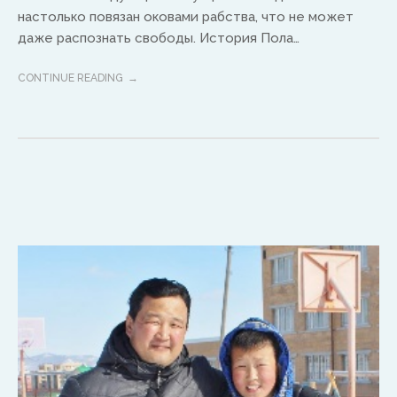
настолько повязан оковами рабства, что не может
Africa
даже распознать свободы. История Пола…
Ikenna Molobe
CONTINUE READING
africa@isaac-international.org
Asia and Oceana
Warwick Murphy