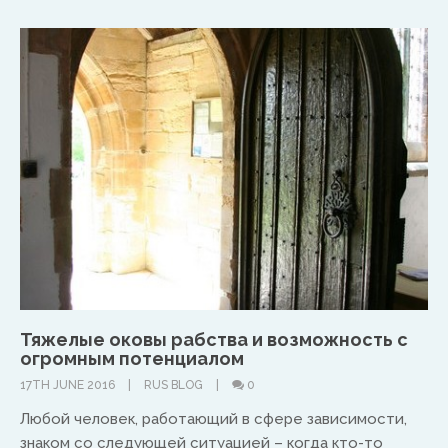
UK & IRE
Stuart Leitch
stuart@isaac-international.org
Тяжелые оковы рабства и возможность с
огромным потенциалом
17TH JUNE 2016
RUS BLOG
0
Любой человек, работающий в сфере зависимости,
знаком со следующей ситуацией – когда кто-то