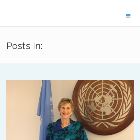
Get in Touch
Posts In:
For general enquiries about the ISAAC
network, please contact Treflyn Lloyd-
Roberts, General Secretary on
treflyn@isaac-international.org
.
To get in touch with ISAAC members in your
region, please email the key contact below.