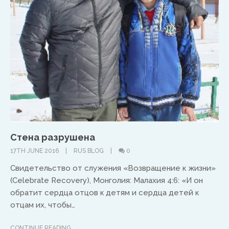
warwick@isaacasia.org
South America
Ivan Alvaradov
Стена разрушена
17TH JUNE 2016
RUS BLOG
0
ivanalvaradov@yahoo.com
Свидетельство от служения «Возвращение к жизни»
(Celebrate Recovery), Монголия: Малахия 4:6: «И он
обратит сердца отцов к детям и сердца детей к
отцам их, чтобы…
CONTINUE READING