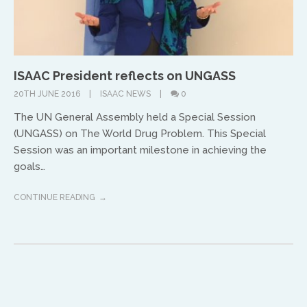
North America
Ed and Maritza Khouri
ISAAC President reflects on UNGASS
equippinghearts@gmail.com
20TH JUNE 2016
ISAAC NEWS
0
The UN General Assembly held a Special Session
(UNGASS) on The World Drug Problem. This Special
Session was an important milestone in achieving the
goals…
CONTINUE READING
Europe
Treflyn Lloyd-Roberts
treflyn@isaac-international.org