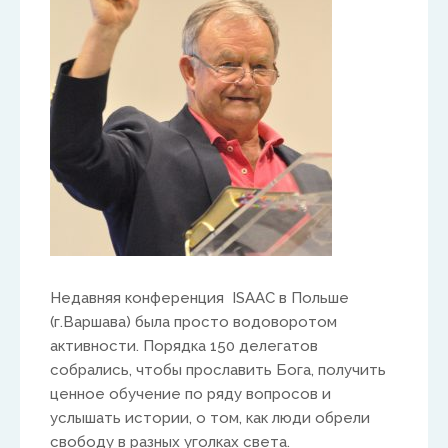
North America
Ed and Maritza Khouri
equippinghearts@gmail.com
Недавняя конференция ISAAC в Польше
(г.Варшава) была просто водоворотом
Europe
активности. Порядка 150 делегатов
собрались, чтобы прославить Бога, получить
Treflyn Lloyd-Roberts
ценное обучение по ряду вопросов и
услышать истории, о том, как люди обрели
treflyn@isaac-international.org
свободу в разных уголках света.