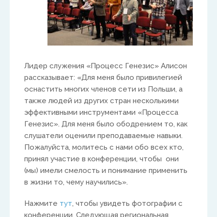
warwick@isaacasia.org
Лидер служения «Процесс Генезис» Алисон
рассказывает: «Для меня было привилегией
оснастить многих членов сети из Польши, а
South America
также людей из других стран несколькими
эффективными инструментами «Процесса
Ivan Alvaradov
Генезис». Для меня было ободрением то, как
слушатели оценили преподаваемые навыки.
ivanalvaradov@yahoo.com
Пожалуйста, молитесь с нами обо всех кто,
принял участие в конференции, чтобы они
(мы) имели смелость и понимание применить
в жизни то, чему научились».
Нажмите
тут
, чтобы увидеть фотографии с
конференции. Следующая региональная