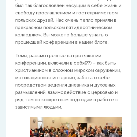
был так благословлен несущим в себе жизнь и
Africa
свободу прославлением и гостеприимством
польских друзей. Нас очень тепло приняли в
Ikenna Molobe
прекрасном польском пятидесятническом
колледже». Вы можете больше узнать о
africa@isaac-international.org
прошедшей конференции в нашем блоге.
Темы, рассмотренные на протяжении
конференции, включали в себя(??) – как быть
христианином в сложном мирском окружении,
мотивационное интервью, забота о себе
посредством ведения дневника и духовных
размышлений, взаимодействие с церковью и
ряд тем по конкретным подходам в работе с
зависимыми людьми.
Asia and Oceana
Warwick Murphy