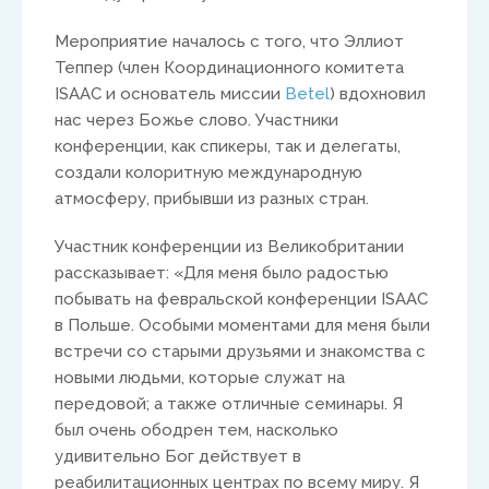
Мероприятие началось с того, что Эллиот
Теппер (член Координационного комитета
ISAAC и основатель миссии
Betel
) вдохновил
нас через Божье слово. Участники
конференции, как спикеры, так и делегаты,
создали колоритную международную
UK & IRE
атмосферу, прибывши из разных стран.
Stuart Leitch
Участник конференции из Великобритании
рассказывает: «Для меня было радостью
stuart@isaac-international.org
побывать на февральской конференции ISAAC
в Польше. Особыми моментами для меня были
встречи со старыми друзьями и знакомства с
новыми людьми, которые служат на
передовой; а также отличные семинары. Я
был очень ободрен тем, насколько
удивительно Бог действует в
реабилитационных центрах по всему миру. Я